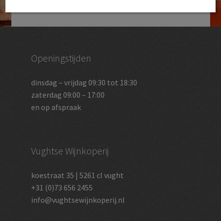
Openingstijden
dinsdag – vrijdag 09:30 tot 18:30
zaterdag 09:00 – 17:00
en op afspraak
Vughtse Wijnkoperij
koestraat 35 | 5261 cl vught
+31 (0)73 656 2455
info@vughtsewijnkoperij.nl