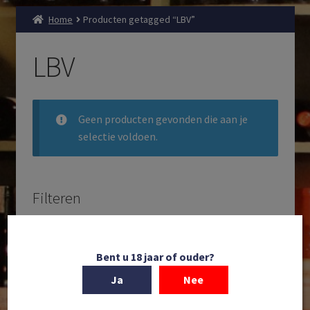
Home
Producten getagged “LBV”
LBV
Geen producten gevonden die aan je
selectie voldoen.
Filteren
Zoeken
Producten
Bent u 18 jaar of ouder?
zoeken
Ja
Nee
Filteren