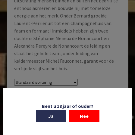
uitstraling mensen binnen én buiten het bedrijf te
enthousiasmeren en bouwde hij met tomeloze
energie aan het merk. Onder Bernard groeide
Laurent-Perrier uit tot een champagnehuis van
faam en formaat! Inmiddels hebben zijn twee
dochters Stéphanie Meneux de Nonancourt en
Alexandra Pereyre de Nonancourt de leiding en
staat het gehele team, onder leiding van
keldermeester Michel Fauconnet, garant voor de
verfijnde stijl van het huis.
Toont alle 3 resultaten
Bent u 18 jaar of ouder?
Ja
Nee