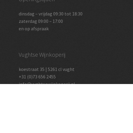
dinsdag – vrijdag 09:30 tot 18:30
zaterdag 09:00 – 17:00
en op afspraak
Vughtse Wijnkoperij
koestraat 35 | 5261 cl vught
+31 (0)73 656 2455
info@vughtsewijnkoperij.nl