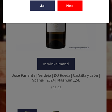
Ja
Nee
In winkelmand
José Pariente | Verdejo | DO Rueda | Castilla y León |
Spanje | 2024 | Magnum 1,5L
€
36,95