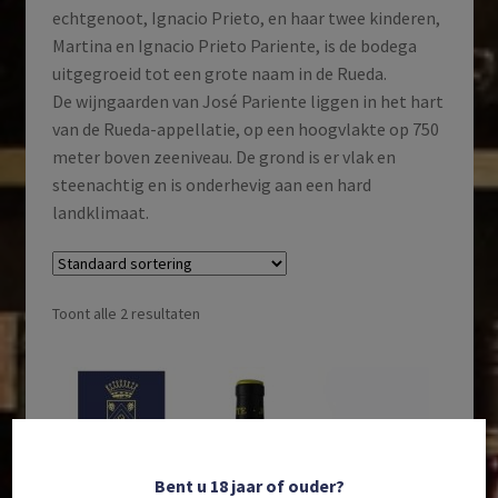
echtgenoot, Ignacio Prieto, en haar twee kinderen,
Martina en Ignacio Prieto Pariente, is de bodega
uitgegroeid tot een grote naam in de Rueda.
De wijngaarden van José Pariente liggen in het hart
van de Rueda-appellatie, op een hoogvlakte op 750
meter boven zeeniveau. De grond is er vlak en
steenachtig en is onderhevig aan een hard
landklimaat.
Toont alle 2 resultaten
Bent u 18 jaar of ouder?