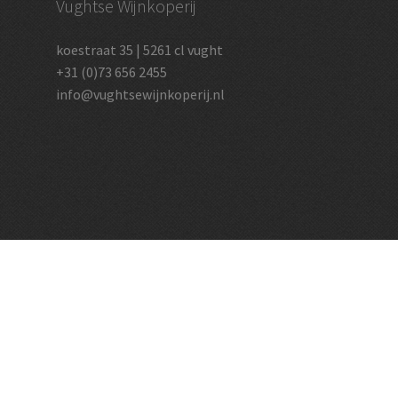
Vughtse Wijnkoperij
koestraat 35 | 5261 cl vught
+31 (0)73 656 2455
info@vughtsewijnkoperij.nl