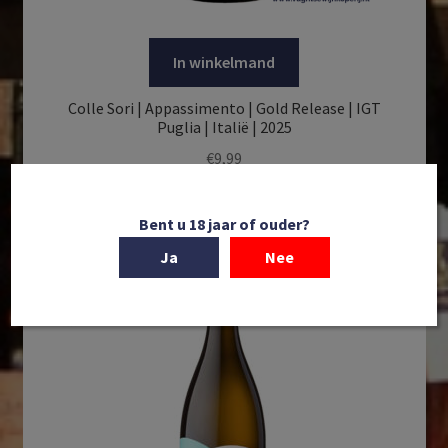
In winkelmand
Colle Sori | Appassimento | Gold Release | IGT
Puglia | Italië | 2025
€
9,99
Bent u 18 jaar of ouder?
Ja
Nee