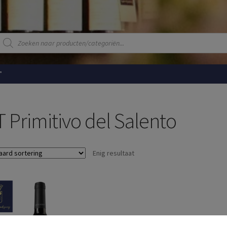
Producten
zoeken
”
T Primitivo del Salento
Enig resultaat