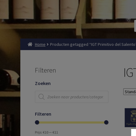
Home
Producten getagged “IGT Primitivo del Salento
IG
Filteren
Zoeken
Producten
zoeken
Filteren
Prijs:
€10
—
€11