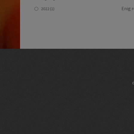
Enig r
2022
(1)