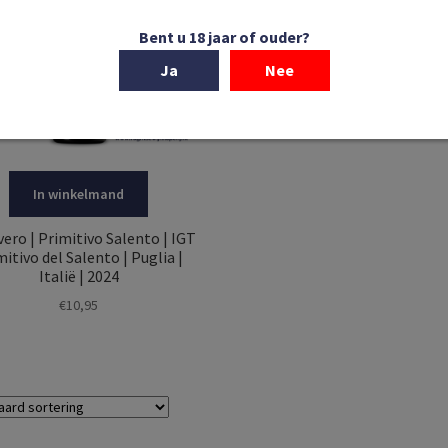
Bent u 18 jaar of ouder?
Ja
Nee
In winkelmand
ero | Primitivo Salento | IGT
mitivo del Salento | Puglia |
Italië | 2024
€
10,95