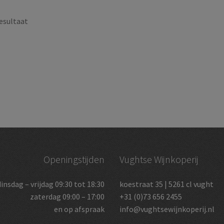
esultaat
Openingstijden
Vughtse Wijnkoperij
dinsdag – vrijdag 09:30 tot 18:30
koestraat 35 | 5261 cl vught
zaterdag 09:00 – 17:00
+31 (0)73 656 2455
en op afspraak
info@vughtsewijnkoperij.nl