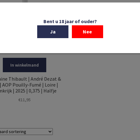
Bent u 18 jaar of ouder?
Ja
Nee
In winkelmand
ne Thibault | André Dezat &
 | AOP Pouilly-Fumé | Loire |
nkrijk | 2025 | 0,375 | Halfje
€
11,95