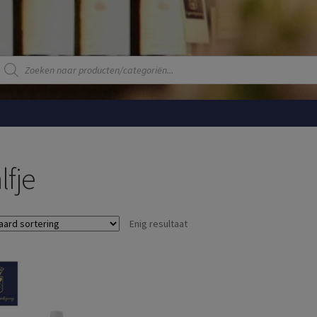
Producten
zoeken
lfje
Enig resultaat