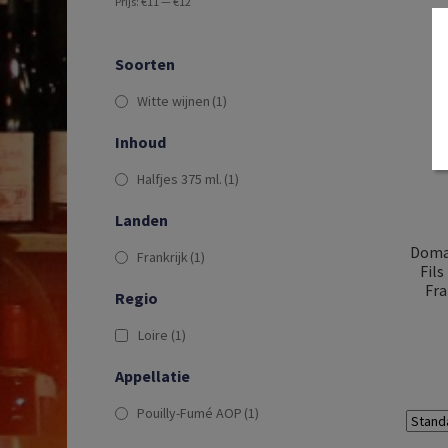
Prijs:
€11
—
€12
Soorten
Witte wijnen
(1)
Inhoud
Halfjes 375 ml.
(1)
Landen
Domai
Frankrijk
(1)
Fils
Fra
Regio
Loire
(1)
Appellatie
Pouilly-Fumé AOP
(1)