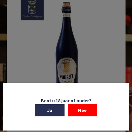
Bent u 18 jaar of ouder?
In winkelmand
Ja
Nee
De Goede & De Stoute | Cuvée de Prestige Vuurzee |
Loosdrecht | Nederland | 2024