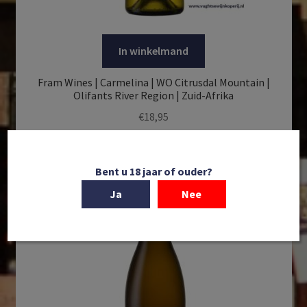
In winkelmand
Fram Wines | Carmelina | WO Citrusdal Mountain |
Olifants River Region | Zuid-Afrika
€
18,95
Bent u 18 jaar of ouder?
Ja
Nee