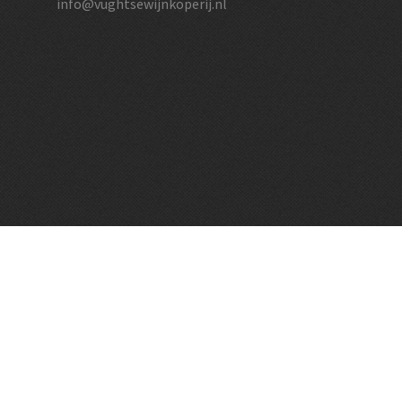
info@vughtsewijnkoperij.nl