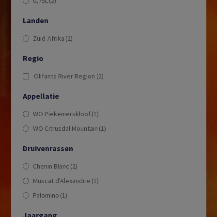
0,75L
(2)
Landen
Zuid-Afrika
(2)
Regio
Olifants River Region
(2)
Appellatie
WO Piekenierskloof
(1)
WO Citrusdal Mountain
(1)
Druivenrassen
Chenin Blanc
(2)
Muscat d'Alexandrie
(1)
Palomino
(1)
Jaargang