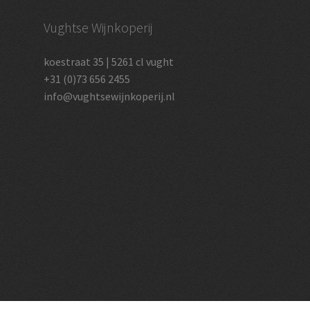
Vughtse Wijnkoperij
koestraat 35 | 5261 cl vught
+31 (0)73 656 2455
info@vughtsewijnkoperij.nl