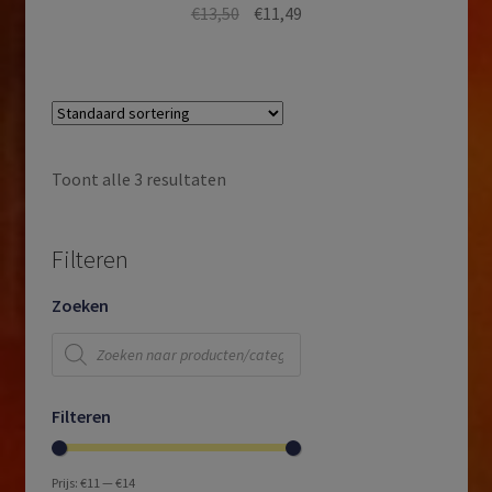
Oorspronkelijke
Huidige
€
13,50
€
11,49
prijs
prijs
was:
is:
€13,50.
€11,49.
Toont alle 3 resultaten
Filteren
Zoeken
Producten
zoeken
Filteren
Prijs:
€11
—
€14