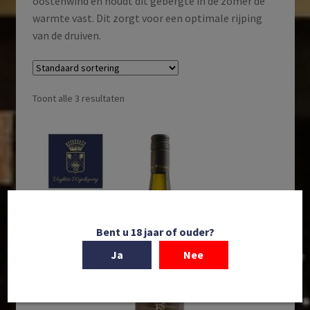
oostenwind en houdt dit gebergte in de zomer de
warmte vast. Dit zorgt voor een optimale rijping
van de druiven.
Toont alle 3 resultaten
Bent u 18 jaar of ouder?
Ja
Nee