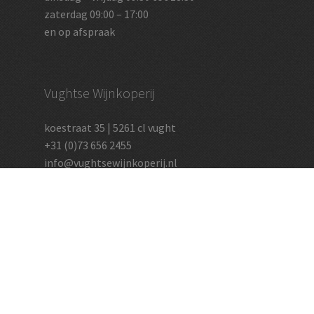
zaterdag 09:00 – 17:00
en op afspraak
Vughtse Wijnkoperij
koestraat 35 | 5261 cl vught
+31 (0)73 656 2455
info@vughtsewijnkoperij.nl