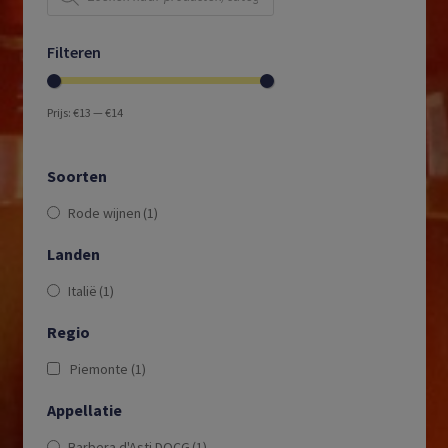
Filteren
Prijs:
€13
—
€14
Soorten
Rode wijnen
(1)
Landen
Italië
(1)
Regio
Piemonte
(1)
Appellatie
Barbera d'Asti DOCG
(1)