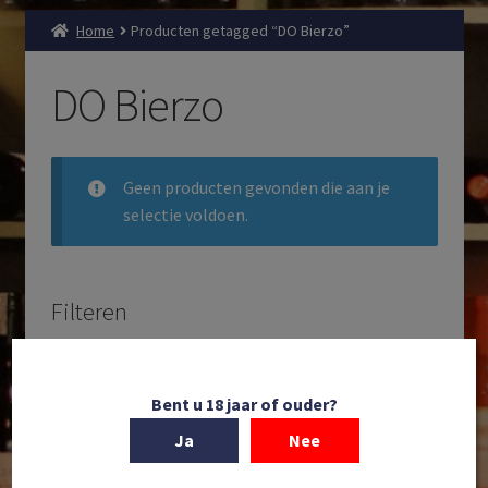
Home
Producten getagged “DO Bierzo”
DO Bierzo
Geen producten gevonden die aan je
selectie voldoen.
Filteren
Zoeken
Producten
Bent u 18 jaar of ouder?
zoeken
Ja
Nee
Filteren