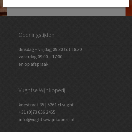
Openingstijden
dinsdag – vrijdag 09:30 tot 18:30
zaterdag 09:00 – 17:00
en op afspraak
Vughtse Wijnkoperij
koestraat 35 | 5261 cl vught
+31 (0)73 656 2455
info@vughtsewijnkoperij.nl