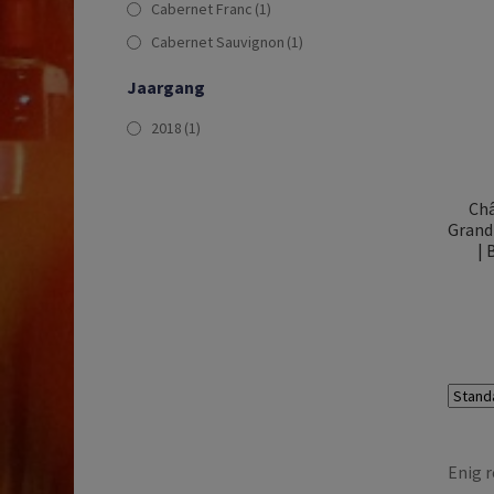
Cabernet Franc
(1)
Cabernet Sauvignon
(1)
Jaargang
2018
(1)
Châ
Grand 
| 
Enig r