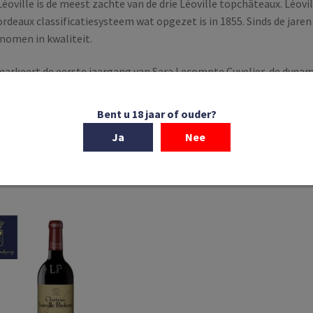
éoville is de meest zachte van de drie Léoville topchâteaux. Léovil
rdeaux classificatiesysteem wat opgezet is in 1855. Sinds de jaren
nomen in kwaliteit.
arkeert de eerste jaargang van Sara Lecompte Cuvelier, de dynamisc
 overgenomen van het familiebedrijf. Ze begint haar bestuur met 
bernet Sauvignon, 33% Merlot, 3% Cabernet Franc, 2% Petit Verdot
Bent u 18 jaar of ouder?
frisse, uitnodigende neus. Cassisfruit, open en fris in de mond me
Ja
Nee
us en lang in de afdronk.
Enig resultaat