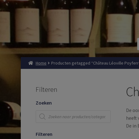
Home
Producten getagged “Château Léoville Poyfer
Ch
Filteren
Zoeken
De oor
Producten
zoeken
heeft 
De in 
Filteren