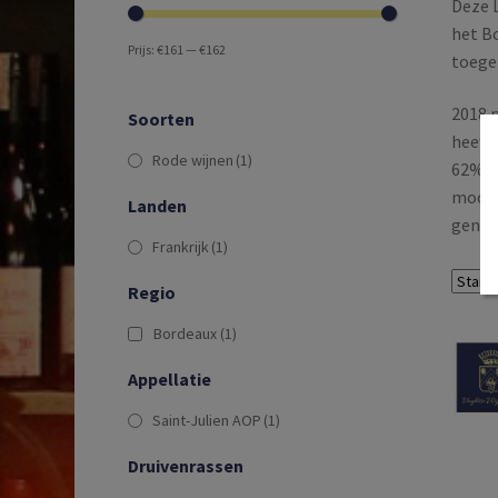
Deze L
het Bo
Prijs:
€161
—
€162
toege
2018 m
Soorten
heeft
Rode wijnen
(1)
62% Ca
mooie 
Landen
genere
Frankrijk
(1)
Regio
Bordeaux
(1)
Appellatie
Saint-Julien AOP
(1)
Druivenrassen