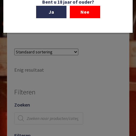
Bent u 18 jaar of ouder?
Benoît Lahaye | Blanc de Noirs | Extra Brut | Bouzy |
Montagne de Reims | AOP Champagne | Frankrijk |
Ja
Nee
NV
€
81,95
Enig resultaat
Filteren
Zoeken
Producten
zoeken
Filteren