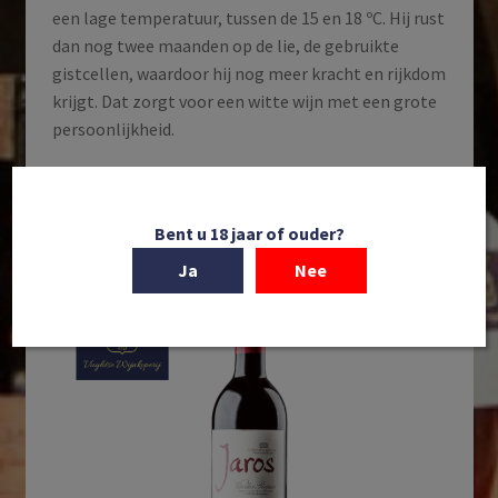
een lage temperatuur, tussen de 15 en 18 ºC. Hij rust
dan nog twee maanden op de lie, de gebruikte
gistcellen, waardoor hij nog meer kracht en rijkdom
krijgt. Dat zorgt voor een witte wijn met een grote
persoonlijkheid.
Enig resultaat
Bent u 18 jaar of ouder?
Ja
Nee