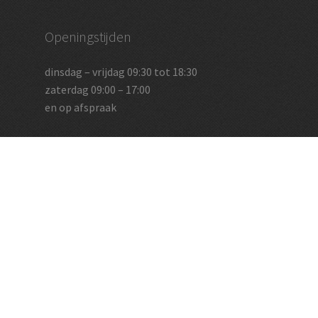
Openingstijden
dinsdag – vrijdag 09:30 tot 18:30
zaterdag 09:00 – 17:00
en op afspraak
Vughtse Wijnkoperij
koestraat 35 | 5261 cl vught
+31 (0)73 656 2455
info@vughtsewijnkoperij.nl