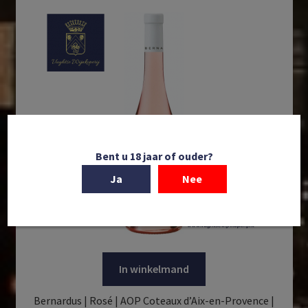
Bent u 18 jaar of ouder?
Ja
Nee
In winkelmand
Bernardus | Rosé | AOP Coteaux d’Aix-en-Provence |