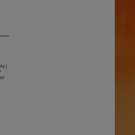
Aÿ |
P
NV