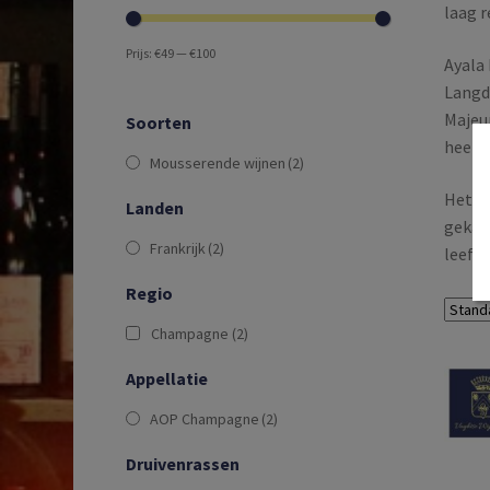
laag 
Prijs:
€49
—
€100
Ayala 
Langdu
Majeur
Soorten
heerli
Mousserende wijnen
(2)
Het C
Landen
gekara
Frankrijk
(2)
leefde
Regio
Champagne
(2)
Appellatie
AOP Champagne
(2)
Druivenrassen