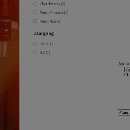
Chardonnay
(2)
Pinot Meunier
(1)
Pinot Noir
(1)
Jaargang
2016
(1)
N.V.
(1)
Ayala 
| A
Ch