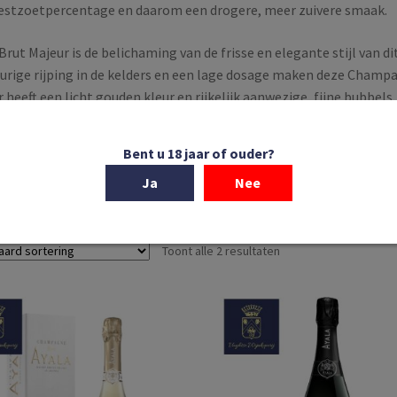
restzoetpercentage en daarom een drogere, meer zuivere smaak.
Brut Majeur is de belichaming van de frisse en elegante stijl van
rige rijping in de kelders en een lage dosage maken deze Champa
 heeft een licht gouden kleur en rijkelijk aanwezige, fijne bubbels
jke lange afdronk.
Bent u 18 jaar of ouder?
hampagnegebied is een uitgestrekt gebied rondom Reims. Het wijn
Ja
Nee
kteriseerd door een speciale kalkbodem die bestaat uit fossielen
n. Door de noordelijke ligging van het gebied worden de Champagn
Toont alle 2 resultaten