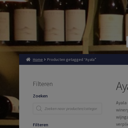
Home
Producten getagged “Ayala”
Ay
Filteren
Zoeken
Ayala 
Producten
zoeken
winery
wijnga
verpli
Filteren