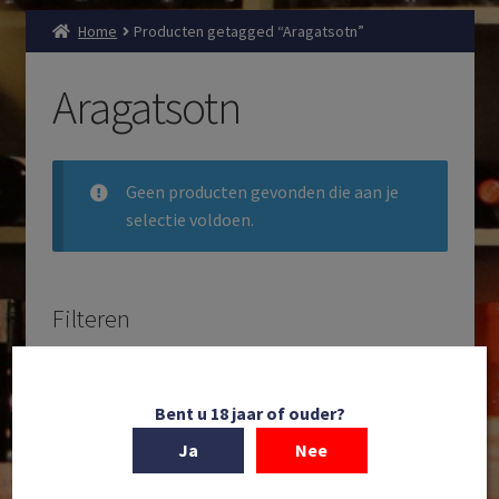
Home
Producten getagged “Aragatsotn”
Aragatsotn
Geen producten gevonden die aan je
selectie voldoen.
Filteren
Zoeken
Producten
Bent u 18 jaar of ouder?
zoeken
Ja
Nee
Filteren