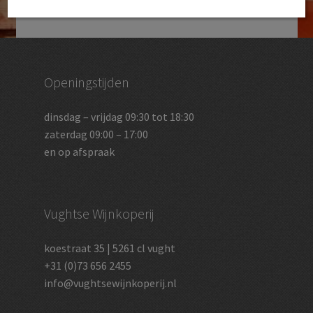
Openingstijden
dinsdag – vrijdag 09:30 tot 18:30
zaterdag 09:00 – 17:00
en op afspraak
Vughtse Wijnkoperij
koestraat 35 | 5261 cl vught
+31 (0)73 656 2455
info@vughtsewijnkoperij.nl