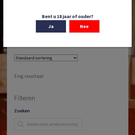
Château Barouillet | Pécharmant | AOC
Pécharmant | Bergerac | Sud-Ouest | Frankrijk |
Bent u 18 jaar of ouder?
2021
Ja
Nee
€
18,25
Enig resultaat
Filteren
Zoeken
Producten
zoeken