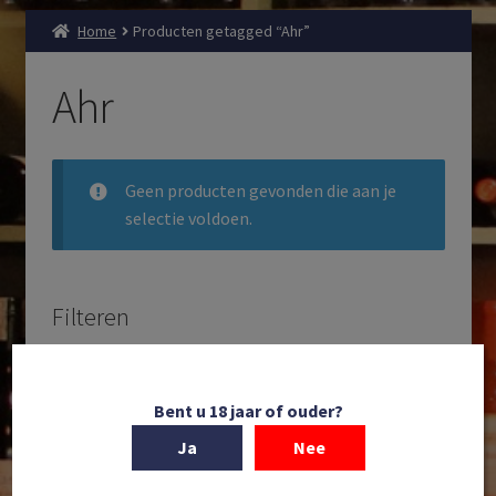
Home
Producten getagged “Ahr”
Ahr
Geen producten gevonden die aan je
selectie voldoen.
Filteren
Zoeken
Producten
Bent u 18 jaar of ouder?
zoeken
Ja
Nee
Filteren