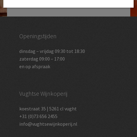
Openingstijden
dinsdag – vrijdag 09:30 tot 18:30
zaterdag 09:00 – 17:00
en op afspraak
Vughtse Wijnkoperij
koestraat 35 | 5261 cl vught
+31 (0)73 656 2455
info@vughtsewijnkoperij.nl