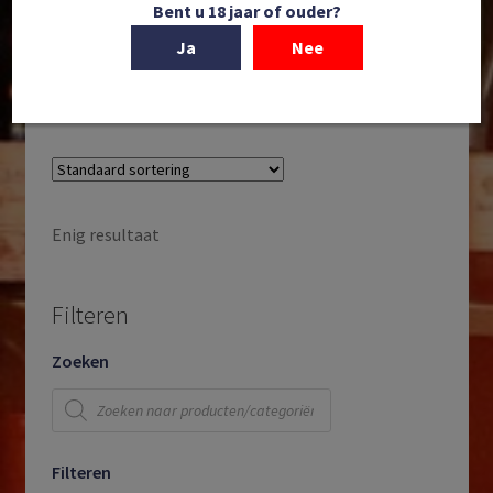
Bent u 18 jaar of ouder?
Salentein | Primus Malbec | Vertical Case | GI Uco
Valley | Mendoza | Argentinië | 2013, 2014 & 2015
Ja
Nee
€
169,95
Enig resultaat
Filteren
Zoeken
Producten
zoeken
Filteren