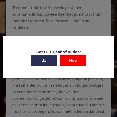
Toscane- Italië levert geweldige wijnen,
voornamelijk Sangiovese doet het goed. Veel fruit
met pittige zuren. De allerbeste kunnen nog
kelderen.
Uitstekend oogstjaar voor Duitsland. De
resulterende wijnen waren glorieus en het was een
Bent u 18 jaar of ouder?
geweldige wijnoogst voor droge Rieslings. Beperkte
botrytis betekende dat er slechts kleine
Ja
Nee
hoeveelheden zoetere gestileerde wijnen zoals
beerenauslese en trockenbeerenauslese werden
gemaakt. De wijnen hadden de neiging om gedurfd,
kristalhelder fruit en een hoger alcoholpercentage
te vertonen dan normaal, hoewel het
overeenkomstige gebrek aan zuurgraad betekende
dat producenten indien nodig extra zuur aan hun wit
mochten toevoegen, hoewel niet iedereen dat deed.