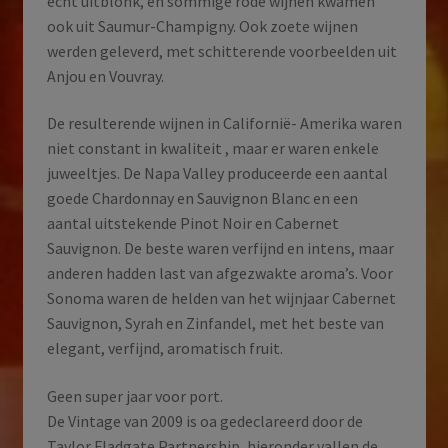
echt uitblonk, en sommige rode wijnen kwamen
ook uit Saumur-Champigny. Ook zoete wijnen
werden geleverd, met schitterende voorbeelden uit
Anjou en Vouvray.
De resulterende wijnen in Californië- Amerika waren
niet constant in kwaliteit , maar er waren enkele
juweeltjes. De Napa Valley produceerde een aantal
goede Chardonnay en Sauvignon Blanc en een
aantal uitstekende Pinot Noir en Cabernet
Sauvignon. De beste waren verfijnd en intens, maar
anderen hadden last van afgezwakte aroma’s. Voor
Sonoma waren de helden van het wijnjaar Cabernet
Sauvignon, Syrah en Zinfandel, met het beste van
elegant, verfijnd, aromatisch fruit.
Geen super jaar voor port.
De Vintage van 2009 is oa gedeclareerd door de
Taylor Fladgate Partnership, hieronder vallen de