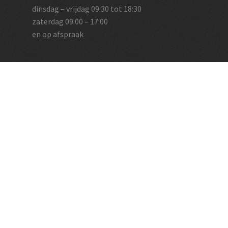
dinsdag – vrijdag 09:30 tot 18:30
zaterdag 09:00 – 17:00
en op afspraak
Vughtse Wijnkoperij
koestraat 35 | 5261 cl vught
+31 (0)73 656 2455
info@vughtsewijnkoperij.nl