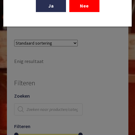
José Pariente | Verdejo | DO Rueda | Castilla y León |
Ja
Nee
Spanje | 2024 | Magnum 1,5L
€
36,95
Enig resultaat
Filteren
Zoeken
Producten
zoeken
Filteren