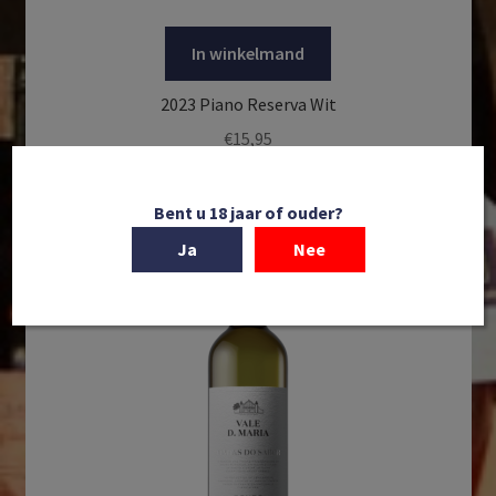
In winkelmand
2023 Piano Reserva Wit
€
15,95
Bent u 18 jaar of ouder?
Ja
Nee