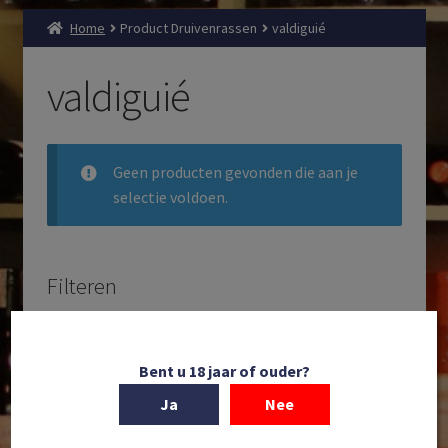
Home
Product Druivenrassen
valdiguié
valdiguié
Geen producten gevonden die aan je
selectie voldoen.
Filteren
Zoeken
Producten
Bent u 18 jaar of ouder?
zoeken
Ja
Nee
Filteren