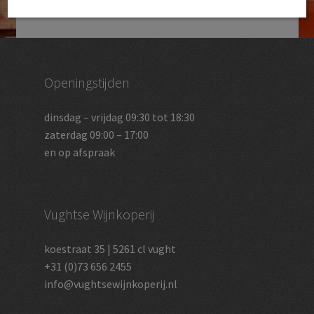
Openingstijden
dinsdag – vrijdag 09:30 tot 18:30
zaterdag 09:00 – 17:00
en op afspraak
Vughtse Wijnkoperij
koestraat 35 | 5261 cl vught
+31 (0)73 656 2455
info@vughtsewijnkoperij.nl