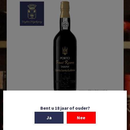
Bent u 18 jaar of ouder?
In winkelmand
Ja
Nee
Quinta de Santa Eufemia | Finest Reserve Tawny
Port | DOP Porto | Douro | Portugal