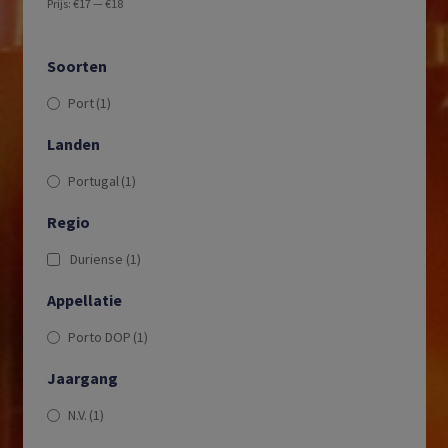
Prijs:
€17
—
€18
Soorten
Port
(1)
Landen
Portugal
(1)
Regio
Duriense
(1)
Appellatie
Porto DOP
(1)
Jaargang
N.V.
(1)