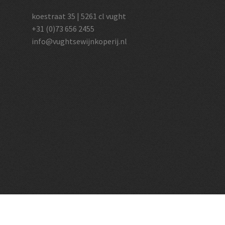
koestraat 35 | 5261 cl vught
+31 (0)73 656 2455
info@vughtsewijnkoperij.nl