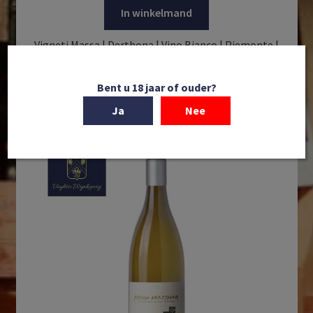
In winkelmand
Vigneti Massa | Derthona | Vino Bianco | Piemonte |
Italie | 2023
€
32,95
Bent u 18 jaar of ouder?
Ja
Nee