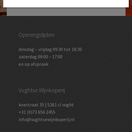
Openingstijden
dinsdag – vrijdag 09:30 tot 18:30
zaterdag 09:00 – 17:00
en op afspraak
Vughtse Wijnkoperij
koestraat 35 | 5261 cl vught
+31 (0)73 656 2455
info@vughtsewijnkoperij.nl