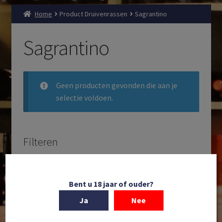
Home
Product Druivenrassen
Sagrantino
Sagrantino
Geen producten gevonden die aan je
selectie voldoen.
Filteren
Zoeken
Producten
Bent u 18 jaar of ouder?
zoeken
Ja
Nee
Filteren