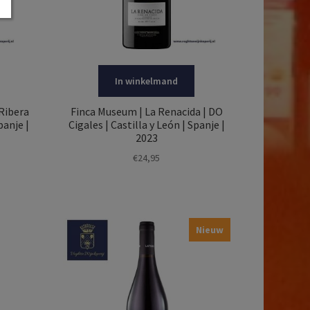
In winkelmand
 Ribera
Finca Museum | La Renacida | DO
panje |
Cigales | Castilla y León | Spanje |
2023
€
24,95
Nieuw