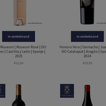
In winkelmand
In winkelmand
 Museum | Museum Rosé | DO
Honoro Vera | Garnacha | Juan
es | Castilla y León | Spanje |
DO Calatayud | Aragón | Spa
2025
2024
€
12,50
€
10,50