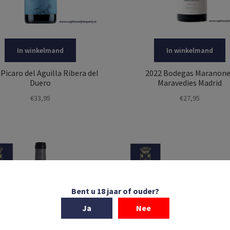
In winkelmand
In winkelmand
Picaro del Aguilla Ribera del
2022 Bodegas Maranone
Duero
Maravedies Madrid
€
33,95
€
27,95
Bent u 18 jaar of ouder?
Ja
Nee