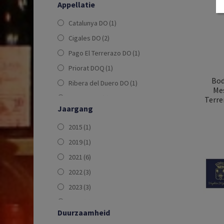
Appellatie
Valencia
(1)
Catalunya DO
(1)
Cigales DO
(2)
Pago El Terrerazo DO
(1)
Priorat DOQ
(1)
Bod
Ribera del Duero DO
(1)
Mes
Rioja DOCa
(2)
Terre
Jaargang
Terra Alta DO
(1)
2015
(1)
DO Costers del Segre
(1)
2019
(1)
DO Navarra
(1)
2021
(6)
DO Ribera del Duero
(1)
2022
(3)
DO Vinos de Madrid
(1)
2023
(3)
2024
(1)
Duurzaamheid