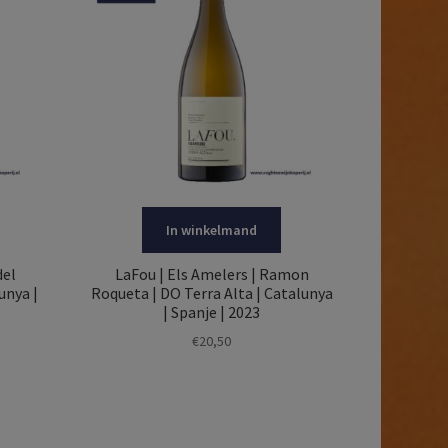
In winkelmand
del
LaFou | Els Amelers | Ramon
unya |
Roqueta | DO Terra Alta | Catalunya
| Spanje | 2023
€
20,50