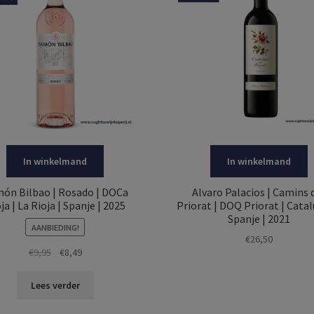
In winkelmand
In winkelmand
ón Bilbao | Rosado | DOCa
Alvaro Palacios | Camins 
ja | La Rioja | Spanje | 2025
Priorat | DOQ Priorat | Catal
Spanje | 2021
AANBIEDING!
€
26,50
Oorspronkelijke
Huidige
€
9,95
€
8,49
prijs
prijs
was:
is:
Lees verder
€9,95.
€8,49.