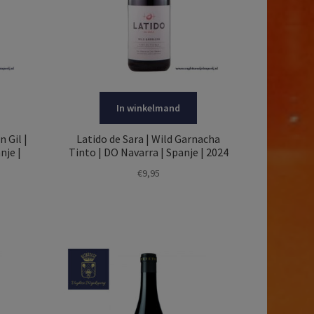
In winkelmand
 Gil |
Latido de Sara | Wild Garnacha
nje |
Tinto | DO Navarra | Spanje | 2024
€
9,95