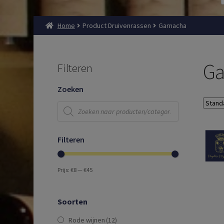
Home
Product Druivenrassen
Garnacha
Ga
Filteren
Zoeken
Producten
zoeken
Filteren
Prijs:
€8
—
€45
Soorten
Rode wijnen
(12)