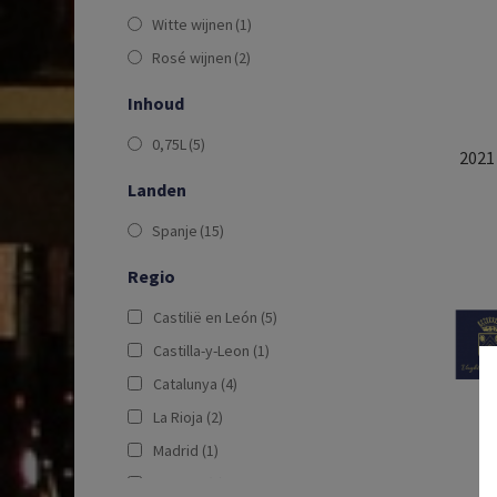
Witte wijnen
(1)
Rosé wijnen
(2)
Inhoud
0,75L
(5)
2021 
Landen
Spanje
(15)
Regio
Castilië en León
(5)
Castilla-y-Leon
(1)
Catalunya
(4)
La Rioja
(2)
Madrid
(1)
Navarra
(1)