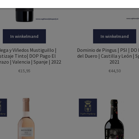
In winkelmand
In winkelmand
ega y Viñedos Mustiguillo |
Dominio de Pingus | PSI | DO
tizaje Tinto| DOP Pago El
del Duero | Castilla y León | S
razo | Valencia | Spanje | 2022
2021
€
15,95
€
44,50