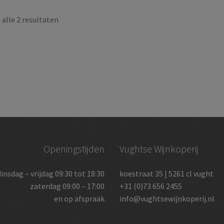
alle 2 resultaten
Openingstijden
Vughtse Wijnkoperij
dinsdag – vrijdag 09:30 tot 18:30
koestraat 35 | 5261 cl vught
zaterdag 09:00 – 17:00
+31 (0)73 656 2455
en op afspraak
info@vughtsewijnkoperij.nl