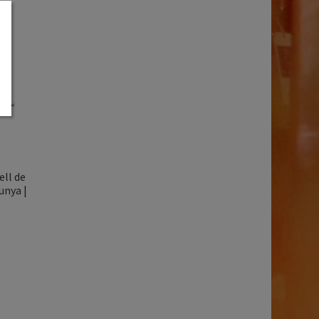
ell de
unya |