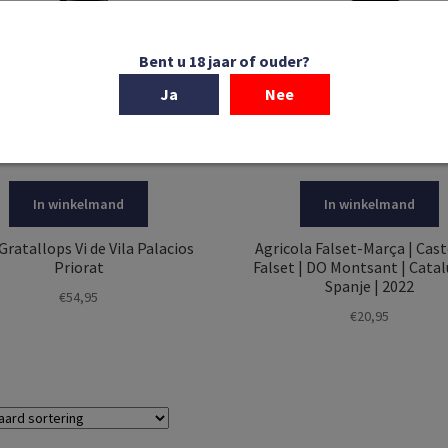
Bent u 18 jaar of ouder?
Ja
Nee
In winkelmand
In winkelmand
Gratallops Vi de Vila Palacios
Agricola Falset-Marça | Cast
Priorat
Falset | DO Montsant | Catal
Spanje | 2022
€
54,95
€
20,95