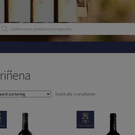
Producten
zoeken
riñena
Toont alle 2 resultaten