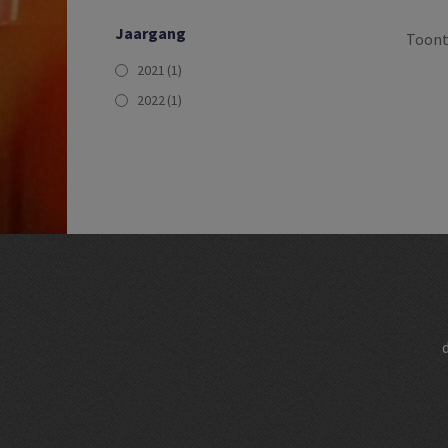
Jaargang
Toont 
2021
(1)
2022
(1)