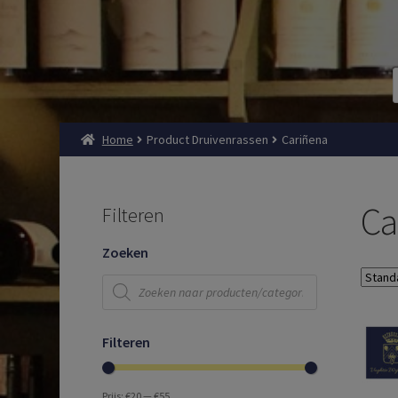
Home
Product Druivenrassen
Cariñena
Ca
Filteren
Zoeken
Producten
zoeken
Filteren
Prijs:
€20
—
€55