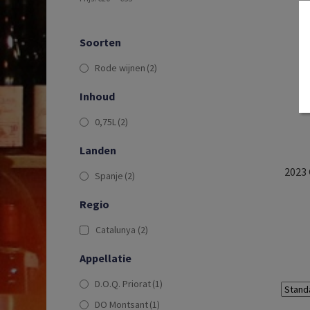
Soorten
Rode wijnen
(2)
Inhoud
0,75L
(2)
Landen
2023 
Spanje
(2)
Regio
Catalunya
(2)
Appellatie
D.O.Q. Priorat
(1)
DO Montsant
(1)