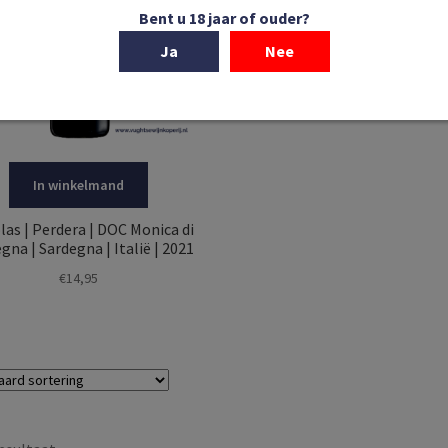
Bent u 18 jaar of ouder?
Ja
Nee
In winkelmand
las | Perdera | DOC Monica di
gna | Sardegna | Italië | 2021
€
14,95