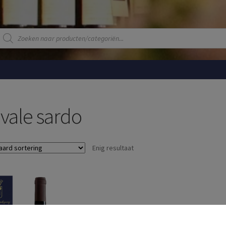
Producten
zoeken
vale sardo
Enig resultaat