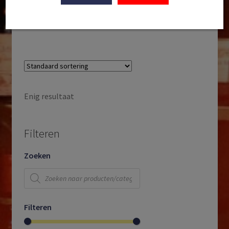
de Savoie | Savoie | Frankrijk | 2023
€
21,50
Enig resultaat
Filteren
Zoeken
Producten
zoeken
Filteren