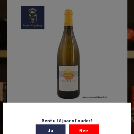
In winkelmand
Bent u 18 jaar of ouder?
Domaine de Lucey | ‘Les Monettes’ | AOP Roussette
Ja
Nee