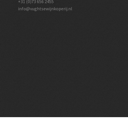
+31 (0)73 656 2455
info@vughtsewijnkoperij.nl