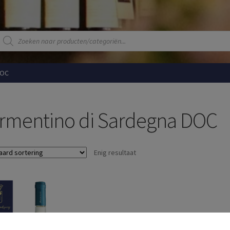
Producten
zoeken
DOC
rmentino di Sardegna DOC
Enig resultaat