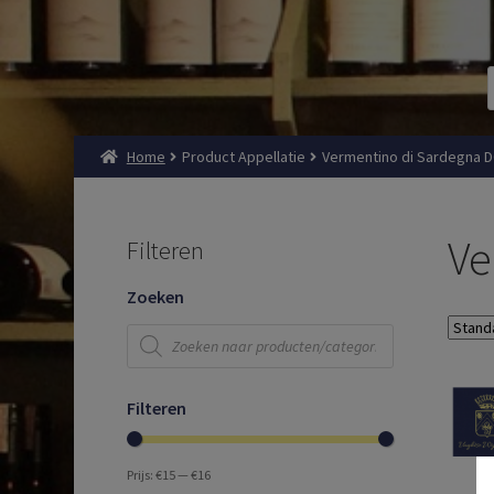
Home
Product Appellatie
Vermentino di Sardegna 
Ve
Filteren
Zoeken
Producten
zoeken
Filteren
Prijs:
€15
—
€16