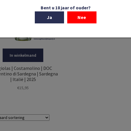
Bent u 18 jaar of ouder?
Ja
Nee
In winkelmand
giolas | Costamolino | DOC
ntino di Sardegna | Sardegna
| Italië | 2025
€
15,95