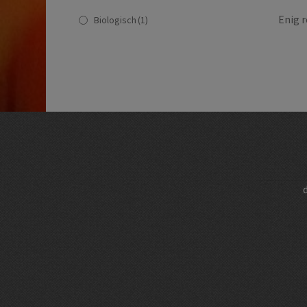
Enig r
Biologisch
(1)