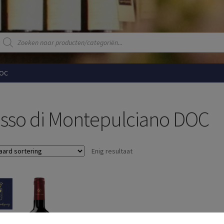
Producten
zoeken
DOC
sso di Montepulciano DOC
Enig resultaat