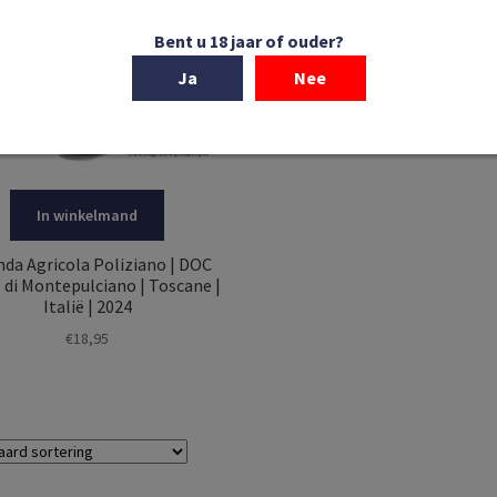
Bent u 18 jaar of ouder?
Ja
Nee
In winkelmand
nda Agricola Poliziano | DOC
 di Montepulciano | Toscane |
Italië | 2024
€
18,95