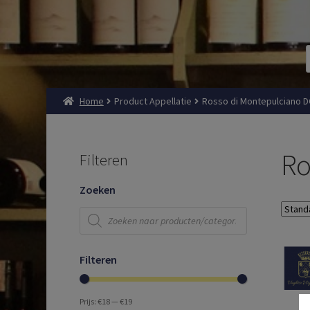
Home
Product Appellatie
Rosso di Montepulciano 
Ro
Filteren
Zoeken
Producten
zoeken
Filteren
Prijs:
€18
—
€19