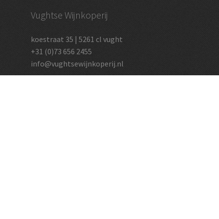
Vughtse Wijnkoperij
koestraat 35 | 5261 cl vught
+31 (0)73 656 2455
info@vughtsewijnkoperij.nl