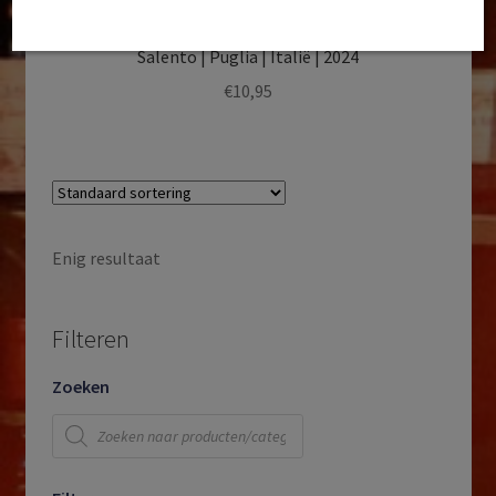
Mocavero | Primitivo Salento | IGT Primitivo del
Salento | Puglia | Italië | 2024
€
10,95
Enig resultaat
Filteren
Zoeken
Producten
zoeken