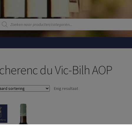
Producten
zoeken
cherenc du Vic-Bilh AOP
Enig resultaat