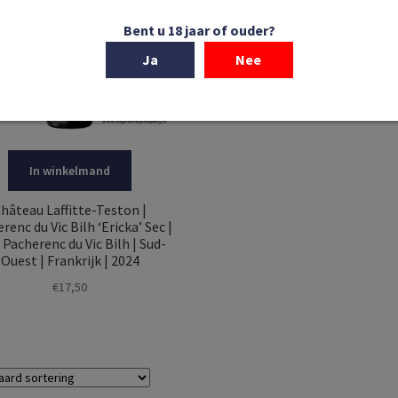
Bent u 18 jaar of ouder?
Ja
Nee
In winkelmand
hâteau Laffitte-Teston |
renc du Vic Bilh ‘Ericka’ Sec |
Pacherenc du Vic Bilh | Sud-
Ouest | Frankrijk | 2024
€
17,50