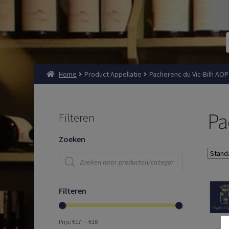
Home
Product Appellatie
Pacherenc du Vic-Bilh AOP
Pa
Filteren
Zoeken
Producten
zoeken
Filteren
Prijs:
€17
—
€18