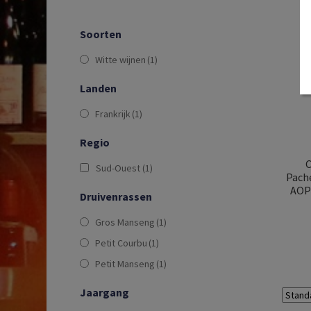
Soorten
Witte wijnen
(1)
Landen
Frankrijk
(1)
Regio
C
Sud-Ouest
(1)
Pache
AOP 
Druivenrassen
Gros Manseng
(1)
Petit Courbu
(1)
Petit Manseng
(1)
Jaargang