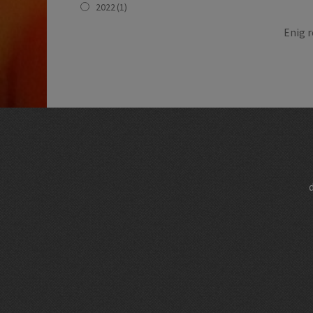
2022
(1)
Enig r