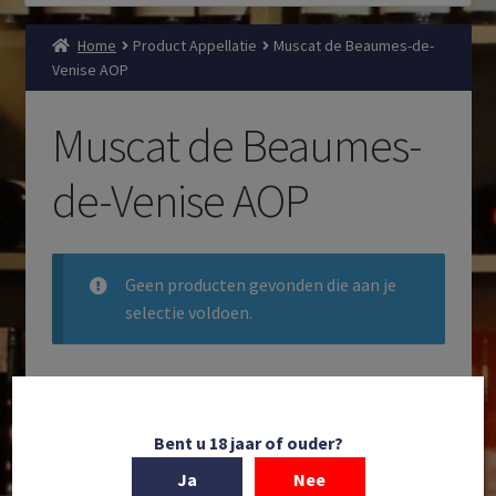
Home
Product Appellatie
Muscat de Beaumes-de-
Venise AOP
Muscat de Beaumes-
de-Venise AOP
Geen producten gevonden die aan je
selectie voldoen.
Filteren
Bent u 18 jaar of ouder?
Zoeken
Ja
Nee
Producten