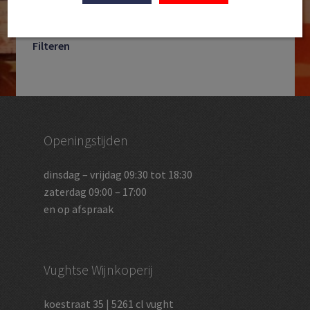
zoeken
Filteren
Openingstijden
dinsdag – vrijdag 09:30 tot 18:30
zaterdag 09:00 – 17:00
en op afspraak
Vughtse Wijnkoperij
koestraat 35 | 5261 cl vught