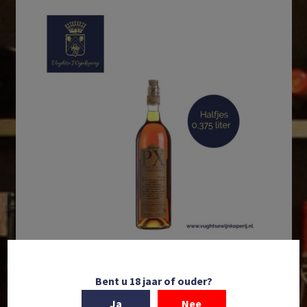
In winkelmand
Bent u 18 jaar of ouder?
Bodegas Toro Albalà | Don PX | DO Montilla-
Ja
Nee