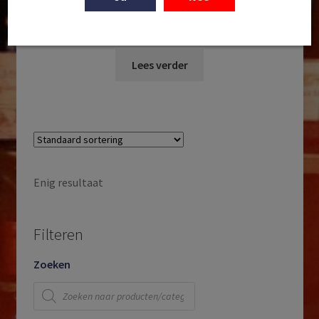
Morilles | Andalucía | Spanje | 2020
€
19,95
Lees verder
Enig resultaat
Filteren
Zoeken
Producten
zoeken