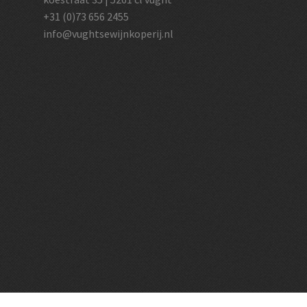
+31 (0)73 656 2455
info@vughtsewijnkoperij.nl