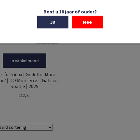
Bent u 18 jaar of ouder?
Ja
Nee
In winkelmand
rtín Códax | Godello ‘Mara
in’ | DO Monterrei | Galicia |
Spanje | 2025
€
12,95