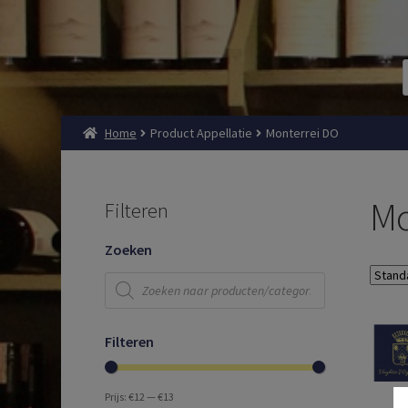
Home
Product Appellatie
Monterrei DO
Mo
Filteren
Zoeken
Producten
zoeken
Filteren
Prijs:
€12
—
€13