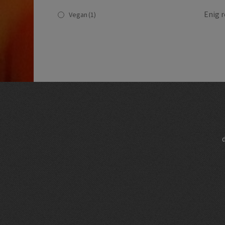
Enig r
Vegan
(1)