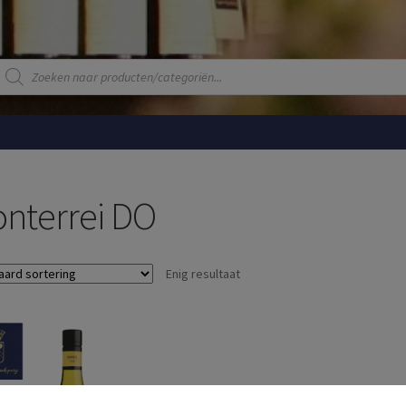
Producten
zoeken
nterrei DO
Enig resultaat