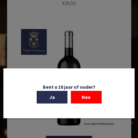
€
29,50
Bent u 18 jaar of ouder?
Ja
Nee