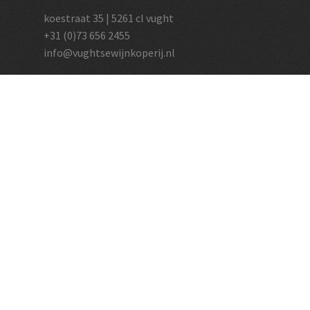
koestraat 35 | 5261 cl vught
+31 (0)73 656 2455
info@vughtsewijnkoperij.nl