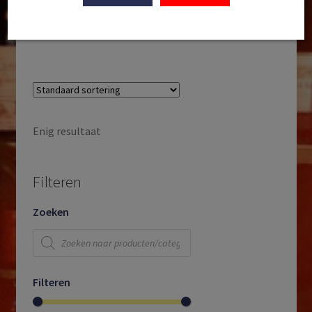
DOCG Offida | Marche | Italië | 2023
€
17,50
Enig resultaat
Filteren
Zoeken
Producten
zoeken
Filteren