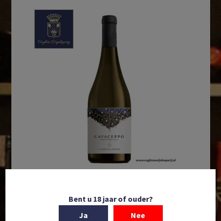
In winkelmand
Bent u 18 jaar of ouder?
Il Conte Villa Prandone | ‘Cavaceppo’ Passerina |
Ja
Nee