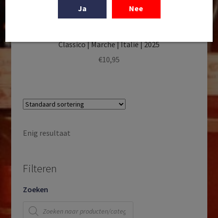
Ja
Nee
In winkelmand
Vignamato | DOC Verdicchio dei Castelli di Jesi
Classico | Marche | Italië | 2025
€
10,95
Enig resultaat
Filteren
Zoeken
Producten
zoeken