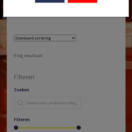
VDP. Grosse Lage | Mosel | Duitsland | 2018
€
42,95
Enig resultaat
Filteren
Zoeken
Producten
zoeken
Filteren