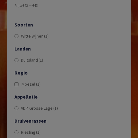
Prijs:
€42
—
€43
Soorten
Witte wijnen
(1)
Landen
Duitsland
(1)
Regio
Moezel
(1)
Appellatie
VDP. Grosse Lage
(1)
Druivenrassen
Riesling
(1)