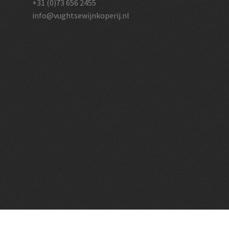
+31 (0)73 656 2455
info@vughtsewijnkoperij.nl