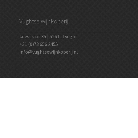
Vughtse Wijnkoperij
koestraat 35 | 5261 cl vught
+31 (0)73 656 2455
info@vughtsewijnkoperij.nl