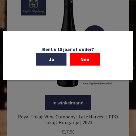
Bent u 18 jaar of ouder?
Ja
Nee
In winkelmand
Royal Tokaji Wine Company | Late Harvest | PDO
Tokaj | Hongarije | 2023
€
17,50