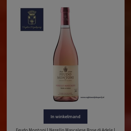
In winkelmand
Feudo Montoni | Nerello Mascalese Rose di Adele |