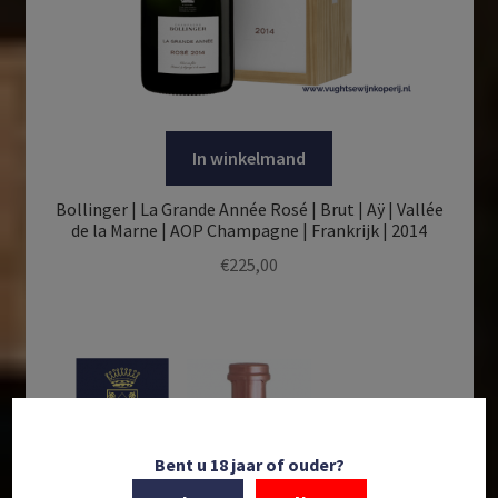
In winkelmand
Bollinger | La Grande Année Rosé | Brut | Aÿ | Vallée
de la Marne | AOP Champagne | Frankrijk | 2014
€
225,00
Bent u 18 jaar of ouder?