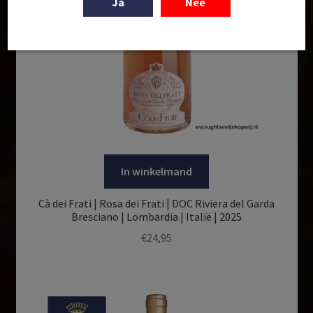
Ja
Nee
In winkelmand
Cà dei Frati | Rosa dei Frati | DOC Riviera del Garda
Bresciano | Lombardia | Italië | 2025
€
24,95